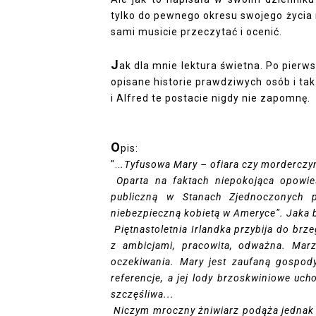
tylko do pewnego okresu swojego życia mo
sami musicie przeczytać i ocenić.
J
ak dla mnie lektura świetna. Po pierws
opisane historie prawdziwych osób i tak
i Alfred te postacie nigdy nie zapomnę.
O
pis:
"..
.Tyfusowa Mary – ofiara czy morderczy
Oparta na faktach niepokojąca opowieś
publiczną w Stanach Zjednoczonych p
niebezpieczną kobietą w Ameryce”. Jaka 
Piętnastoletnia Irlandka przybija do brz
z ambicjami, pracowita, odważna. Marz
oczekiwania. Mary jest zaufaną gospod
referencje, a jej lody brzoskwiniowe uch
szczęśliwa...
Niczym mroczny żniwiarz podąża jednak za 