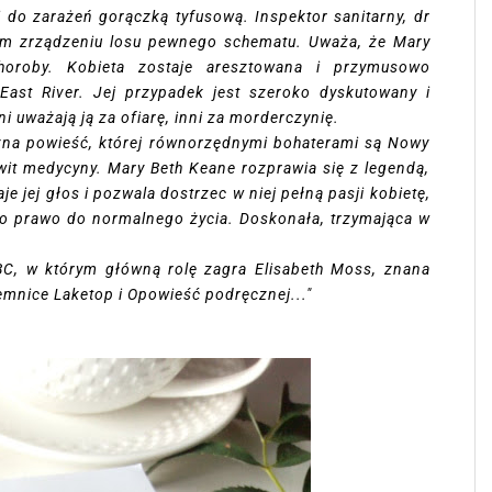
do zarażeń gorączką tyfusową. Inspektor sanitarny, dr
wym zrządzeniu losu pewnego schematu. Uważa, że Mary
choroby. Kobieta zostaje aresztowana i przymusowo
East River. Jej przypadek jest szeroko dyskutowany i
 uważają ją za ofiarę, inni za morderczynię.
zna powieść, której równorzędnymi bohaterami są Nowy
it medycyny. Mary Beth Keane rozprawia się z legendą,
e jej głos i pozwala dostrzec w niej pełną pasji kobietę,
 o prawo do normalnego życia. Doskonała, trzymająca w
BC, w którym główną rolę zagra Elisabeth Moss, znana
jemnice Laketop i Opowieść podręcznej..."