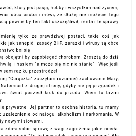
awód, który jest pasją, hobby i wszystkim nad życiem,
was obca osoba i mówi, że dłużej nie możecie tego
ą pewnie by ten fakt uszczęśliwił, renta i te sprawy
mienię tylko że prawdziwej postaci, takie coś jak
akie jak sanepid, zasady BHP, zarazki i wirusy są obce
ństwo boi się
 są obojętni by zapobiegać chorobom. Zresztą do dziś
hwilą i hasłem "a może się nic nie stanie" Więc jeśli
 w sam raz ku przestrodze!
anej "Gorączka" zaczęłam rozumieć zachowanie Mary,
 Natomiast z drugiej strony, gdyby nie jej przypadek i
towi, świat poszedł krok do przodu. Wiem to brzmi
y.
cie prywatne. Jej partner to osobna historia, tu mamy
k uzależnienie od nałogu, alkoholizm i narkomania. W
yły nowymi słowami.
ia zdała sobie sprawę z wagi zagrożenia jakie niosła.
u wspomnień "To był wypadek i nieporozumienie" Ale