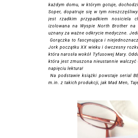
każdym domu, w którym gotuje, dochodzi 
Soper, dopatruje się w tym nieszczęśli
jest rzadkim przypadkiem nosiciela 
izolowana na Wyspie North Brother na 
uznany za ważne odkrycie medyczne. Jedni
Gorączka to fascynująca i niejednoznac
Jork początku XX wieku i ówczesny rozkw
która narosła wokół Tyfusowej Mary. Oddaj
która jest zmuszona nieustannie walczyć
napięciu lektura!
Na podstawie książki powstaje serial B
m.in. z takich produkcji, jak Mad Men, Ta