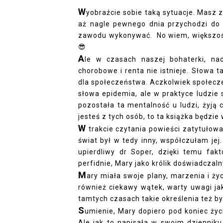
W
yobraźcie sobie taką sytuacje. Masz z
aż nagle pewnego dnia przychodzi do 
zawodu wykonywać. No wiem, większości
😎
A
le w czasach naszej bohaterki, nad
chorobowe i renta nie istnieje. Słowa t
dla społeczeństwa. Aczkolwiek społecze
słowa epidemia, ale w praktyce ludzie
pozostała ta mentalność u ludzi, żyją c
jesteś z tych osób, to ta książka będzie
W
trakcie czytania powieści zatytułow
świat był w tedy inny, współczułam jej.
upierdliwy dr Soper, dzięki temu fak
perfidnie, Mary jako królik doświadczaln
M
ary miała swoje plany, marzenia i ży
również ciekawy wątek, warty uwagi ja
tamtych czasach takie określenia też b
S
umienie, Mary dopiero pod koniec życ
Ale jak to napisała w swoim dziennik