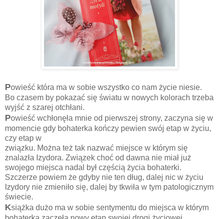
P
owieść która ma w sobie wszystko co nam życie niesie.
Bo czasem by pokazać się światu w nowych kolorach trzeba
wyjść z szarej otchłani.
P
owieść wchłonęła mnie od pierwszej strony, zaczyna się w
momencie gdy bohaterka kończy pewien swój etap w życiu,
czy etap w
związku. Można też tak nazwać miejsce w którym się
znalazła Izydora. Związek choć od dawna nie miał już
swojego miejsca nadal był częścią życia bohaterki.
Szczerze powiem że gdyby nie ten dług, dalej nic w życiu
Izydory nie zmieniło się, dalej by tkwiła w tym patologicznym
świecie.
K
siążka dużo ma w sobie sentymentu do miejsca w którym
bohaterka zaczęła nowy etap swojej drogi życiowej.