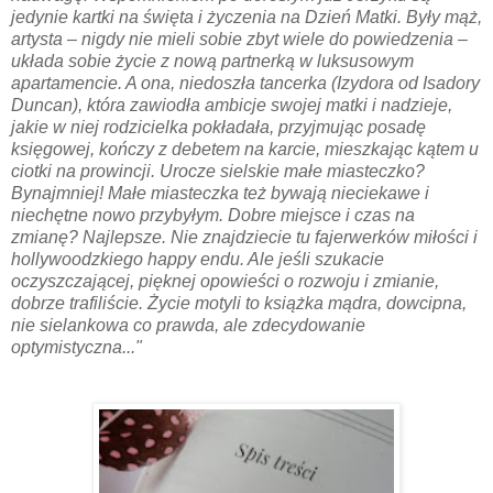
jedynie kartki na święta i życzenia na Dzień Matki. Były mąż,
artysta – nigdy nie mieli sobie zbyt wiele do powiedzenia –
układa sobie życie z nową partnerką w luksusowym
apartamencie. A ona, niedoszła tancerka (Izydora od Isadory
Duncan), która zawiodła ambicje swojej matki i nadzieje,
jakie w niej rodzicielka pokładała, przyjmując posadę
księgowej, kończy z debetem na karcie, mieszkając kątem u
ciotki na prowincji. Urocze sielskie małe miasteczko?
Bynajmniej! Małe miasteczka też bywają nieciekawe i
niechętne nowo przybyłym. Dobre miejsce i czas na
zmianę? Najlepsze. Nie znajdziecie tu fajerwerków miłości i
hollywoodzkiego happy endu. Ale jeśli szukacie
oczyszczającej, pięknej opowieści o rozwoju i zmianie,
dobrze trafiliście. Życie motyli to książka mądra, dowcipna,
nie sielankowa co prawda, ale zdecydowanie
optymistyczna..."