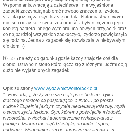
Wspomnienia wracają z dzieciństwa i nie wyjaśnione
zagadki zaczynają nabierać nowego znaczenia. Izydora
straciła już męża i syn też się oddala. Natomiast w nowym
miejscu odzyskuje syna, znajomość z byłym mężem i jego
kobietą nabiera innego wymiaru, ma nowych przyjaciół oraz
co najbardziej wszystkich zaskoczyło, Izydorze powiększyła
się rodzina. Jedna z zagadek się rozwiązała w niebywałym
efektem :-)
K
należy do gatunku gdzie każdy znajdzie coś dla
siążka
siebie. Dziwne historie które łączą się z różnymi ludźmi dają
dużo nie wyjaśnionych zagadek.
O
pis ze strony
www.wydawnictwoliterackie.pl
"...Powiadają, że życie pisze najlepsze historie. Tylko
dlaczego niektóre są pasjonujące, a inne… po prostu
nudne? Zupełnie jakbym czytała nieciekawą książkę, myśli
o swoim życiu Izydora. Syn, któremu poświęciła młodość,
wydoroślał, wyjechał i automatycznie wykasował ją z
pamięci. Izydora ma pięćdziesiątkę na karku i sporą
nadwagę. Wspomnieniem po dorosłym już Jerzyku są