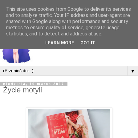
This site uses cookies from Google to deliver its services
and to analyze traffic. Your IP address and user-agent are
shared with Google along with performance and security
metrics to ensure quality of service, generate usage
statistics, and to detect and address abuse.
LEARN MORE
GOT IT
▼
niedziela, 19 marca 2017
Życie motyli