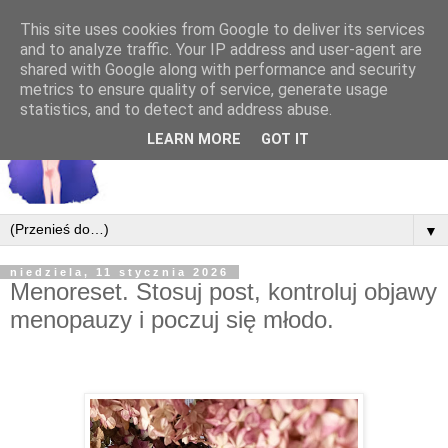
This site uses cookies from Google to deliver its services
and to analyze traffic. Your IP address and user-agent are
shared with Google along with performance and security
metrics to ensure quality of service, generate usage
statistics, and to detect and address abuse.
LEARN MORE
GOT IT
▼
niedziela, 11 stycznia 2026
Menoreset. Stosuj post, kontroluj objawy
menopauzy i poczuj się młodo.