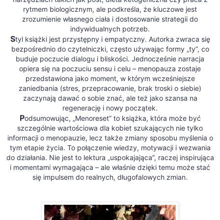
rytmem biologicznym, ale podkreśla, że kluczowe jest
zrozumienie własnego ciała i dostosowanie strategii do
indywidualnych potrzeb.
S
tyl książki jest przystępny i empatyczny. Autorka zwraca się
bezpośrednio do czytelniczki, często używając formy „ty”, co
buduje poczucie dialogu i bliskości. Jednocześnie narracja
opiera się na poczuciu sensu i celu – menopauza zostaje
przedstawiona jako moment, w którym wcześniejsze
zaniedbania (stres, przepracowanie, brak troski o siebie)
zaczynają dawać o sobie znać, ale też jako szansa na
regenerację i nowy początek.
P
odsumowując, „Menoreset” to książka, która może być
szczególnie wartościowa dla kobiet szukających nie tylko
informacji o menopauzie, lecz także zmiany sposobu myślenia o
tym etapie życia. To połączenie wiedzy, motywacji i wezwania
do działania. Nie jest to lektura „uspokajająca”, raczej inspirująca
i momentami wymagająca – ale właśnie dzięki temu może stać
się impulsem do realnych, długofalowych zmian.