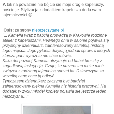
A
tak na poważnie nie bójcie się moje drogie kapeluszy,
noście je. Stylizacja z dodatkiem kapelusza doda wam
tajemniczości 😉
Opis:
ze strony
nieprzeczytane.pl
"... Kamelia wraz z babcią prowadzą w Krakowie rodzinne
atelier z kapeluszami. Pewnego dnia w salonie pojawia się
przystojny dziennikarz, zainteresowany stuletnią historią
tego miejsca. Jego pytania dotykają jednak spraw, o których
starsza pani wyraźnie nie chce mówić.
Kilka dni później Kamelia otrzymuje od babci broszkę z
zagadkową inskrypcją. Czuje, że prezent ten może mieć
związek z rodzinną tajemnicą sprzed lat. Dziewczyna za
wszelką cenę chce ją odkryć.
Tymczasem dziennikarz zaczyna być bardziej
zainteresowany piękną Kamelią niż historią pracowni. Na
dodatek w życiu młodej kobiety pojawia się jeszcze jeden
mężczyzna…"