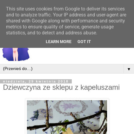
This site uses cookies from Google to deliver its services
and to analyze traffic. Your IP address and user-agent are
shared with Google along with performance and security
metrics to ensure quality of service, generate usage
statistics, and to detect and address abuse.
LEARN MORE
GOT IT
▼
niedziela, 29 kwietnia 2018
Dziewczyna ze sklepu z kapeluszami