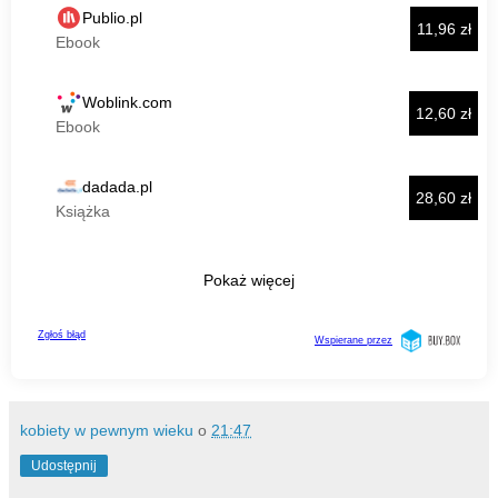
kobiety w pewnym wieku
o
21:47
Udostępnij