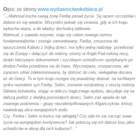
O
pis: ze strony
www.wydawnictwokobiece.pl
"...
Mahmud kocha swoją żonę Feribę ponad życie. Są razem szczęśliwi i
dobrze im się wiedzie. Wszystko jednak się zmienia, gdy w ich kraju
wybucha wojna, a do władzy dochodzą talibowie.
Mahmud, z zawodu inżynier, staje się celem nowego reżimu
fundamentalistów i zostaje zamordowany. Feriba, zmuszona do
opuszczenia Kabulu z trójką dzieci, ma tylko jedną nadzieję: przedostać
się do Europy i dołączyć do rodziny siostry w Anglii.Pod osłoną nocy,
dzięki fałszywym dokumentom i życzliwym uchodźcom spotykanym po
drodze,Feriba przedziera się do Iranu. Wyczerpana, zrozpaczona, ale
zarazem silnie zdeterminowana, by dotrzeć do celu, nielegalnie dociera
aż do Grecji. To w tym kraju rozegra się prawdziwy dramat: na ruchliwym
rynku nastoletni syn Feriby, Selim, zostanie rozdzielony z resztą rodziny.
Główna bohaterka, stojąc w obliczu tragicznego wyboru, decyduje się na
dalszą podróż z dwójką pozostałych dzieci, Selim zaś wpada do tak
zwanego podziemia – grupy niezidentyfikowanych Afgańczyków, którzy
nawiedzają ulice europejskich stolic.
Czy Feriba i Selim w końcu się odnajdą? Czy uda im się zacząć nowe
życie na europejskim kontynencie? Jak potoczą się ich dalsze losy jako
uchodźców w obcej dla nich kulturze?..."