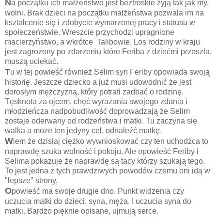
N
a początku ich małżeństwo jest beztroskie żyją tak jak my,
wolni. Brak dzieci na początku małżeństwa pozwala im na
kształcenie się i zdobycie wymarzonej pracy i statusu w
społeczeństwie. Wreszcie przychodzi upragnione
macierzyństwo, a wkrótce Talibowie. Los rodziny w kraju
jest zagrożony po zdarzeniu które Feriba z dziećmi przeszła,
muszą uciekać.
T
u w tej powieść również Selim syn Feriby opowiada swoją
historię. Jeszcze dziecko a już musi udowodnić że jest
dorosłym mężczyzną, który potrafi zadbać o rodzinę.
Tęsknota za ojcem, chęć wyrażania swojego zdania i
młodzieńcza nadpobudliwość doprowadzają że Selim
zostaje oderwany od rodzeństwa i matki. Tu zaczyna się
walka a może ten jedyny cel, odnaleźć matkę.
W
iem że dzisiaj ciężko wywnioskować czy ten uchodźca to
naprawdę szuka wolność i pokoju. Ale opowieść Feriby i
Selima pokazuje że naprawdę są tacy którzy szukają tego.
To jest jedna z tych prawdziwych powodów czemu oni idą w
"lepsze" strony.
O
powieść ma swoje drugie dno. Punkt widzenia czy
uczucia matki do dzieci, syna, męża. I uczucia syna do
matki. Bardzo pięknie opisane, ujmują serce.