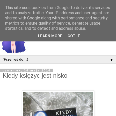
This site uses cookies from Google to deliver its services
and to analyze traffic. Your IP address and user-agent are
shared with Google along with performance and security
metrics to ensure quality of service, generate usage
statistics, and to detect and address abuse.
LEARN MORE
GOT IT
▼
czwartek, 26 maja 2016
Kiedy księżyc jest nisko