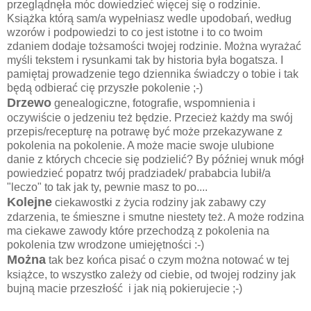
przeglądnęła móc dowiedzieć więcej się o rodzinie.
Książka którą sam/a wypełniasz wedle upodobań, według
wzorów i podpowiedzi to co jest istotne i to co twoim
zdaniem dodaje tożsamości twojej rodzinie. Można wyrażać
myśli tekstem i rysunkami tak by historia była bogatsza. I
pamiętaj prowadzenie tego dziennika świadczy o tobie i tak
będą odbierać cię przyszłe pokolenie ;-)
Drzewo
genealogiczne, fotografie, wspomnienia i
oczywiście o jedzeniu też będzie. Przecież każdy ma swój
przepis/recepturę na potrawę być może przekazywane z
pokolenia na pokolenie. A może macie swoje ulubione
danie z których chcecie się podzielić? By później wnuk mógł
powiedzieć popatrz twój pradziadek/ prababcia lubił/a
"leczo" to tak jak ty, pewnie masz to po....
Kolejne
ciekawostki z życia rodziny jak zabawy czy
zdarzenia, te śmieszne i smutne niestety też. A może rodzina
ma ciekawe zawody które przechodzą z pokolenia na
pokolenia tzw wrodzone umiejętności :-)
Można
tak bez końca pisać o czym można notować w tej
książce, to wszystko zależy od ciebie, od twojej rodziny jak
bujną macie przeszłość i jak nią pokierujecie ;-)