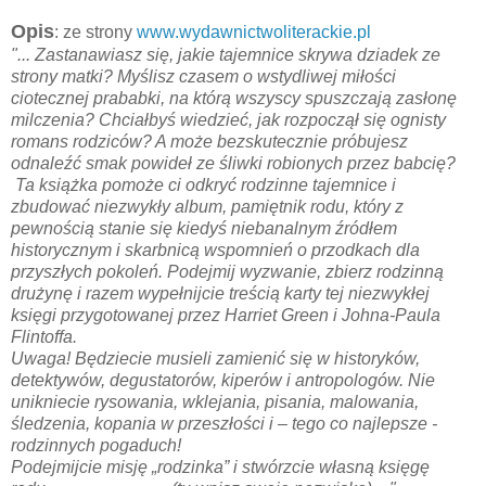
Opis
: ze strony
www.wydawnictwoliterackie.pl
"... Zastanawiasz się, jakie tajemnice skrywa dziadek ze
strony matki? Myślisz czasem o wstydliwej miłości
ciotecznej prababki, na którą wszyscy spuszczają zasłonę
milczenia? Chciałbyś wiedzieć, jak rozpoczął się ognisty
romans rodziców? A może bezskutecznie próbujesz
odnaleźć smak powideł ze śliwki robionych przez babcię?
Ta książka pomoże ci odkryć rodzinne tajemnice i
zbudować niezwykły album, pamiętnik rodu, który z
pewnością stanie się kiedyś niebanalnym źródłem
historycznym i skarbnicą wspomnień o przodkach dla
przyszłych pokoleń. Podejmij wyzwanie, zbierz rodzinną
drużynę i razem wypełnijcie treścią karty tej niezwykłej
księgi przygotowanej przez Harriet Green i Johna-Paula
Flintoffa.
Uwaga! Będziecie musieli zamienić się w historyków,
detektywów, degustatorów, kiperów i antropologów. Nie
unikniecie rysowania, wklejania, pisania, malowania,
śledzenia, kopania w przeszłości i – tego co najlepsze -
rodzinnych pogaduch!
Podejmijcie misję „rodzinka” i stwórzcie własną księgę