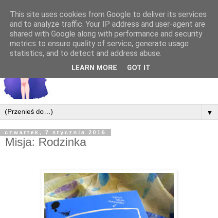
This site uses cookies from Google to deliver its services
and to analyze traffic. Your IP address and user-agent are
shared with Google along with performance and security
metrics to ensure quality of service, generate usage
statistics, and to detect and address abuse.
LEARN MORE
GOT IT
▼
czwartek, 7 stycznia 2016
Misja: Rodzinka