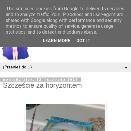
This site uses cookies from Google to deliver its services
and to analyze traffic. Your IP address and user-agent are
shared with Google along with performance and security
metrics to ensure quality of service, generate usage
statistics, and to detect and address abuse.
LEARN MORE
GOT IT
▼
poniedziałek, 12 listopada 2018
Szczęście za horyzontem