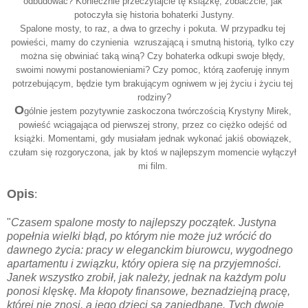
odbudować? Koniecznie przeczytajcie tę książkę, zobaczcie, jak 
potoczyła się historia bohaterki Justyny.
Spalone mosty, to raz, a dwa to grzechy i pokuta. W przypadku tej 
powieści, mamy do czynienia  wzruszającą i smutną historią, tylko czy 
można się obwiniać taką winą? Czy bohaterka odkupi swoje błędy, 
swoimi nowymi postanowieniami? Czy pomoc, którą zaoferuję innym 
potrzebującym, będzie tym brakującym ogniwem w jej życiu i życiu tej 
rodziny?
O
gólnie jestem pozytywnie zaskoczona twórczością Krystyny Mirek, 
powieść wciągająca od pierwszej strony, przez co ciężko odejść od 
książki. Momentami, gdy musiałam jednak wykonać jakiś obowiązek, 
czułam się rozgoryczona, jak by ktoś w najlepszym momencie wyłączył 
mi film. 
Opis
:
"
Czasem spalone mosty to najlepszy początek. Justyna
popełnia wielki błąd, po którym nie może już wrócić do
dawnego życia: pracy w eleganckim biurowcu, wygodnego
apartamentu i związku, który opiera się na przyjemności.
Janek wszystko zrobił, jak należy, jednak na każdym polu
ponosi klęskę. Ma kłopoty finansowe, beznadziejną pracę,
której nie znosi, a jego dzieci są zaniedbane. Tych dwoje