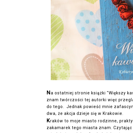
N
a ostatniej stronie książki "Większy k
znam twórczości tej autorki więc przeg
do tego. Jednak powieść mnie zafascyno
dwa, że akcja dzieje się w Krakowie.
K
raków to moje miasto rodzinne, prakt
zakamarek tego miasta znam. Czytając 