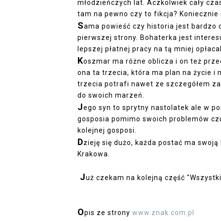
młodzieńczych lat. Aczkolwiek cały czas
tam na pewno czy to fikcja? Koniecznie
S
ama powieść czy historia jest bardzo 
pierwszej strony. Bohaterka jest intere
lepszej płatnej pracy na tą mniej opłaca
K
oszmar ma różne oblicza i on też prze
ona ta trzecia, która ma plan na życie 
trzecia potrafi nawet ze szczegółem za
do swoich marzeń.
J
ego syn to sprytny nastolatek ale w p
gosposia pomimo swoich problemów czuw
kolejnej gosposi.
D
zieję się dużo, każda postać ma swoją 
Krakowa.
J
uż czekam na kolejną część "Wszystkie
O
pis ze strony
www.znak.com.pl