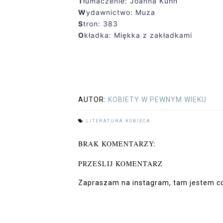
T
łumaczenie: Joanna Kuhn
W
ydawnictwo: Muza
S
tron: 383
O
kładka: Miękka z zakładkami
AUTOR:
KOBIETY W PEWNYM WIEKU
LITERATURA KOBIECA
BRAK KOMENTARZY:
PRZEŚLIJ KOMENTARZ
Zapraszam na instagram, tam jestem co