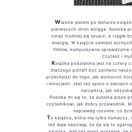
W
łaśnie jestem po lekturze książ
pierwszych stron wciąga. Autorka p
coraz trudniej się skupić, a ciągłe
energię. W książce zamiast suchych 
filmów, kompulsywne sprawdzanie 
Czytasz i myśl
K
siążka podzielona jest na cztery c
dlaczego potrafi być zarówno naszy
przechodzi do tego, jak wzmocnić kor
i emocjami. Jest też sporo o sieciach
narzędzia, jak odzyska
Podoba mi się to, że autorka pisze pr
czytelnikowi, jak dobry przewodnik. 
naprawdę rozumie, co dzie
T
o książka, która nie tylko tłumaczy
też daje nadzieję, że da się to ogar
książka, jeśli też masz wrażenie, że 