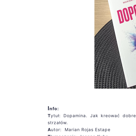
I
nfo:
T
ytuł: Dopamina. Jak kreować dobre
strzałów.
A
utor: Marian Rojas Estape