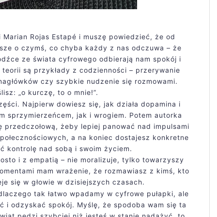
ki Marian Rojas Estapé i muszę powiedzieć, że od
isze o czymś, co chyba każdy z nas odczuwa – że
 bodźce ze świata cyfrowego odbierają nam spokój i
teorii są przykłady z codzienności – przerywanie
nagłówków czy szybkie nudzenie się rozmowami.
isz: „o kurczę, to o mnie!”.
zęści. Najpierw dowiesz się, jak działa dopamina i
m sprzymierzeńcem, jak i wrogiem. Potem autorka
ę przedczołową, żeby lepiej panować nad impulsami
 społecznościowych, a na koniec dostajesz konkretne
ć kontrolę nad sobą i swoim życiem.
osto i z empatią – nie moralizuje, tylko towarzyszy
Momentami mam wrażenie, że rozmawiasz z kimś, kto
je się w głowie w dzisiejszych czasach.
, dlaczego tak łatwo wpadamy w cyfrowe pułapki, ale
nąć i odzyskać spokój. Myślę, że spodoba wam się ta
świat pędzi szybciej niż jesteś w stanie nadążyć, to