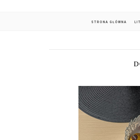
STRONA GŁÓWNA
LI
D