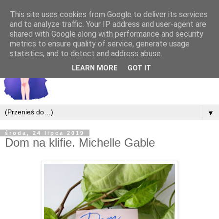
This site uses cookies from Google to deliver its services
and to analyze traffic. Your IP address and user-agent are
shared with Google along with performance and security
metrics to ensure quality of service, generate usage
statistics, and to detect and address abuse.
LEARN MORE
GOT IT
▼
środa, 24 lipca 2019
Dom na klifie. Michelle Gable