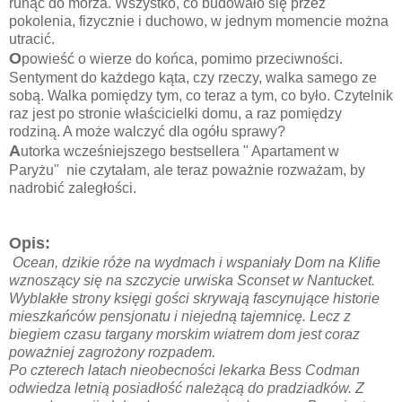
runąć do morza. Wszystko, co budowało się przez
pokolenia, fizycznie i duchowo, w jednym momencie można
utracić.
O
powieść o wierze do końca, pomimo przeciwności.
Sentyment do każdego kąta, czy rzeczy, walka samego ze
sobą. Walka pomiędzy tym, co teraz a tym, co było. Czytelnik
raz jest po stronie właścicielki domu, a raz pomiędzy
rodziną. A może walczyć dla ogółu sprawy?
A
utorka wcześniejszego bestsellera " Apartament w
Paryżu" nie czytałam, ale teraz poważnie rozważam, by
nadrobić zaległości.
Opis:
Ocean, dzikie róże na wydmach i wspaniały Dom na Klifie
wznoszący się na szczycie urwiska Sconset w Nantucket.
Wyblakłe strony księgi gości skrywają fascynujące historie
mieszkańców pensjonatu i niejedną tajemnicę. Lecz z
biegiem czasu targany morskim wiatrem dom jest coraz
poważniej zagrożony rozpadem.
Po czterech latach nieobecności lekarka Bess Codman
odwiedza letnią posiadłość należącą do pradziadków. Z