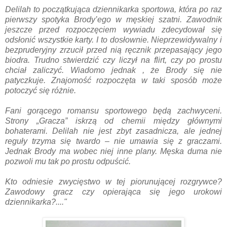
Delilah to początkująca dziennikarka sportowa, która po raz
pierwszy spotyka Brody’ego w męskiej szatni. Zawodnik
jeszcze przed rozpoczęciem wywiadu zdecydował się
odsłonić wszystkie karty. I to dosłownie. Nieprzewidywalny i
bezpruderyjny zrzucił przed nią ręcznik przepasający jego
biodra. Trudno stwierdzić czy liczył na flirt, czy po prostu
chciał zaliczyć. Wiadomo jednak , że Brody się nie
patyczkuje. Znajomość rozpoczęta w taki sposób może
potoczyć się różnie.
Fani gorącego romansu sportowego będą zachwyceni.
Strony „Gracza” iskrzą od chemii między głównymi
bohaterami. Delilah nie jest zbyt zasadnicza, ale jednej
reguły trzyma się twardo – nie umawia się z graczami.
Jednak Brody ma wobec niej inne plany. Męska duma nie
pozwoli mu tak po prostu odpuścić.
Kto odniesie zwycięstwo w tej piorunującej rozgrywce?
Zawodowy gracz czy opierająca się jego urokowi
dziennikarka?...."