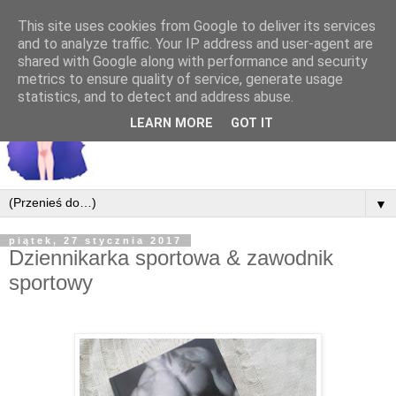
This site uses cookies from Google to deliver its services
and to analyze traffic. Your IP address and user-agent are
shared with Google along with performance and security
metrics to ensure quality of service, generate usage
statistics, and to detect and address abuse.
LEARN MORE
GOT IT
▼
piątek, 27 stycznia 2017
Dziennikarka sportowa & zawodnik
sportowy