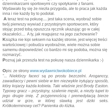
dziennikarzami sportowymi czy spotykanie z fanami.
Wydawało by się że niezła przygoda, ale to praca jak każda
inna i nie każdy by to podołał.
A
teraz test na pokusę.... jest taka scena, wyobraź sobie
twój pierwszy wywiad z przystojnym sportowcem, który
stojąc przed tobą opuszcza ręcznik ukazując go w całej
okazałości.... A ty, jak reagujesz na jego zachowanie?
K
siążka nie kipi seksem na każdej stronie, jest więcej treści
wartościowej i pobudza wyobraźnie, wiele można sobie
samemu dopowiedzieć co bardzo mi się podoba, można się
rozmarzyć.
P
oznaj jak przeszła test na pokusę nasza dziennikarka :-)
O
pis: ze strony
www.wydawnictwokobiece.pl
"... Niektórzy faceci są po prostu bezczelni. Aroganccy,
zawadiaccy i pewni siebie w ten niezwykle irytujący sposób,
który kojarzy każda kobieta. Taki właśnie jest Brody Easton.
Typowy gracz – przystojny, szalenie męski, a niezły tupet to
jego drugie imię. Z przyjemnością i premedytacją bierze
udział w grze, w której stawką jest dziki seks.
Krótkoterminowy cel? Panienka do łóżka.